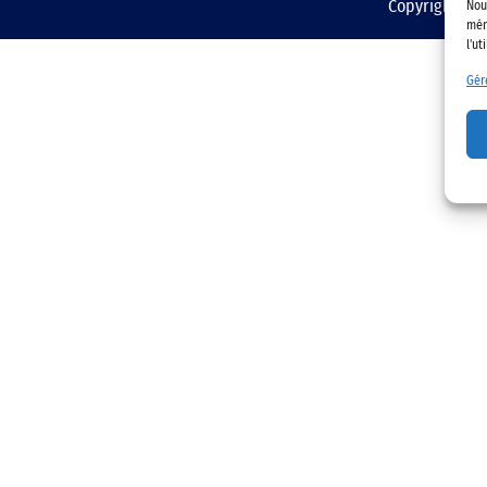
Copyright © 2
Nou
mém
l'ut
Gér