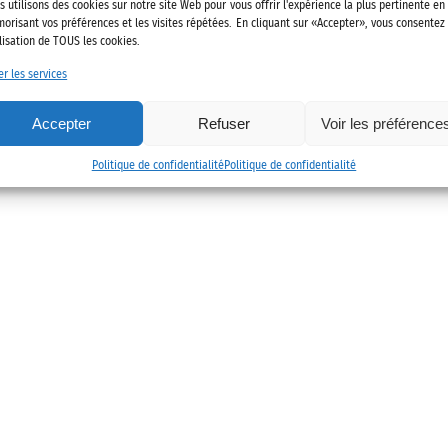
022 Alliance des mobilités
Mentions légales
Politique de confidenti
s utilisons des cookies sur notre site Web pour vous offrir l'expérience la plus pertinente en
orisant vos préférences et les visites répétées. En cliquant sur «Accepter», vous consentez
ilisation de TOUS les cookies.
er les services
Accepter
Refuser
Voir les préférence
Politique de confidentialité
Politique de confidentialité