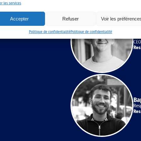
er les services
Accepter
Refuser
Voir les préférence
Politique de confidentialité
Politique de confidentialité
Pi
CEO
Res
Ba
Res
Res