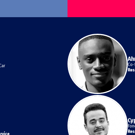
Ah
Co-
Car
Res
Cy
Fon
Res
rvice