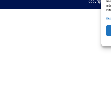
Copyright © 2
Nou
mém
l'ut
Gér