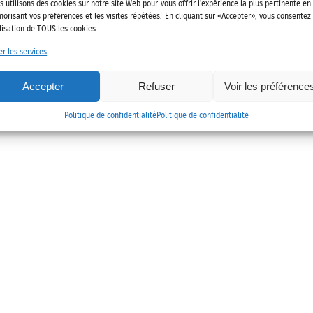
022 Alliance des mobilités
Mentions légales
Politique de confidenti
s utilisons des cookies sur notre site Web pour vous offrir l'expérience la plus pertinente en
orisant vos préférences et les visites répétées. En cliquant sur «Accepter», vous consentez
ilisation de TOUS les cookies.
er les services
Accepter
Refuser
Voir les préférence
Politique de confidentialité
Politique de confidentialité