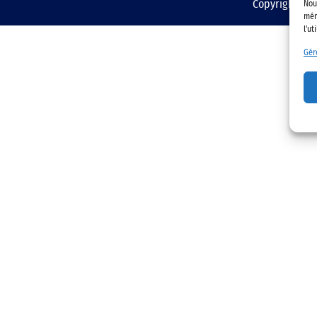
Copyright © 2
Nou
mém
l'ut
Gér