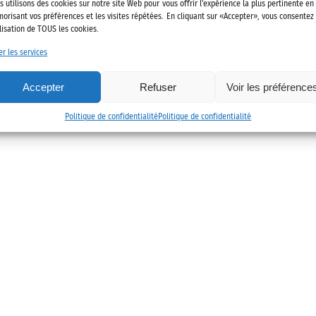
022 Alliance des mobilités
Mentions légales
Politique de confidenti
s utilisons des cookies sur notre site Web pour vous offrir l'expérience la plus pertinente en
orisant vos préférences et les visites répétées. En cliquant sur «Accepter», vous consentez
ilisation de TOUS les cookies.
er les services
Accepter
Refuser
Voir les préférence
Politique de confidentialité
Politique de confidentialité