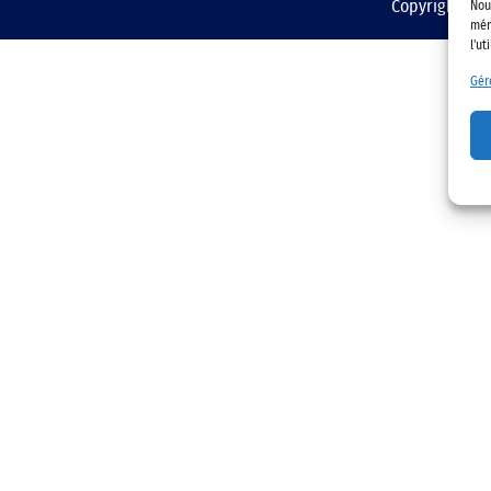
Copyright © 2
Nou
mém
l'ut
Gér