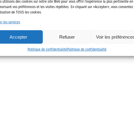
022 Alliance des mobilités
Mentions légales
Politique de confidenti
s utilisons des cookies sur notre site Web pour vous offrir l'expérience la plus pertinente en
orisant vos préférences et les visites répétées. En cliquant sur «Accepter», vous consentez
ilisation de TOUS les cookies.
er les services
Accepter
Refuser
Voir les préférence
Politique de confidentialité
Politique de confidentialité