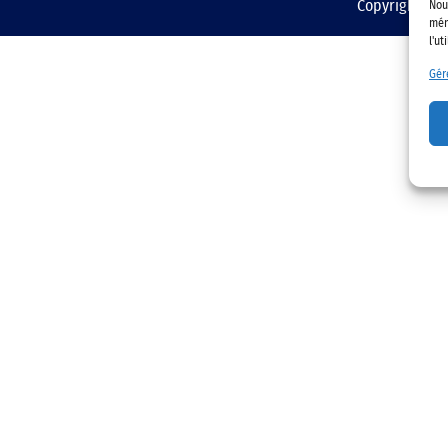
Copyright © 2
Nou
mém
l'ut
Gér