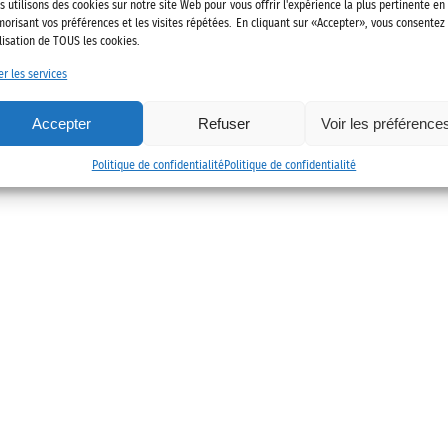
022 Alliance des mobilités
Mentions légales
Politique de confidenti
s utilisons des cookies sur notre site Web pour vous offrir l'expérience la plus pertinente en
orisant vos préférences et les visites répétées. En cliquant sur «Accepter», vous consentez
ilisation de TOUS les cookies.
er les services
Accepter
Refuser
Voir les préférence
Politique de confidentialité
Politique de confidentialité