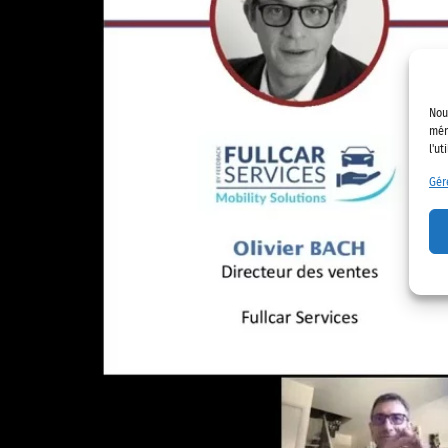
Nou
mém
l'ut
Gér