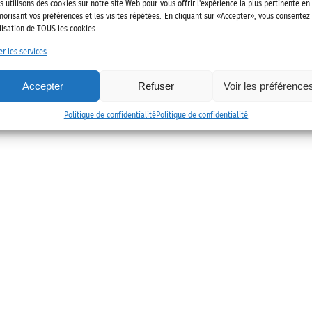
022 Alliance des mobilités
Mentions légales
Politique de confidenti
s utilisons des cookies sur notre site Web pour vous offrir l'expérience la plus pertinente en
orisant vos préférences et les visites répétées. En cliquant sur «Accepter», vous consentez
ilisation de TOUS les cookies.
er les services
Accepter
Refuser
Voir les préférence
Politique de confidentialité
Politique de confidentialité