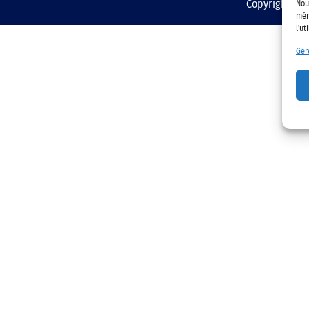
Copyright © 2
Nou
mém
l'ut
Gér