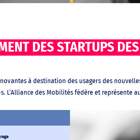
REPRÉSENTATION
LA MOBILITÉ
MENT DES STARTUPS DES
novantes à destination des usagers des nouvelles
s. L’Alliance des Mobilités fédère et représente a
urage