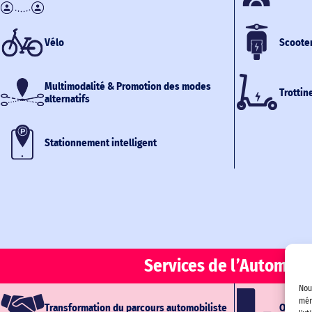
Vélo
Scooter
Multimodalité & Promotion des modes
Trottin
alternatifs
Stationnement intelligent
Services de l’Automobi
Nou
mém
Transformation du parcours automobiliste
Optimis